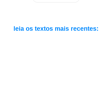
leia os textos mais recentes:
Inteligência Artificial
291: como as pessoas estão realmente 
usando IA em 2026