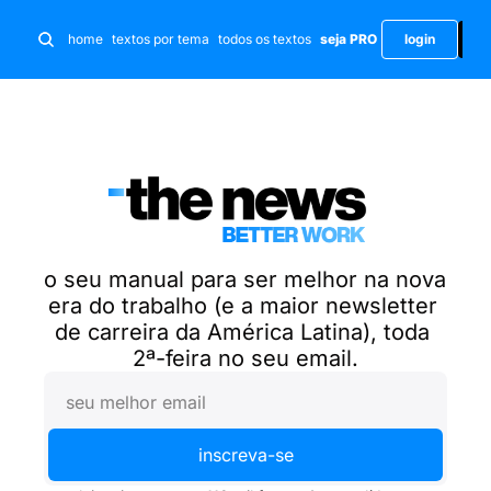
i
home
textos por tema
todos os textos
seja PRO
login
o seu manual para ser melhor na nova 
era do trabalho (e a maior newsletter 
de carreira da América Latina), toda 
2ª-feira no seu email.
inscreva-se