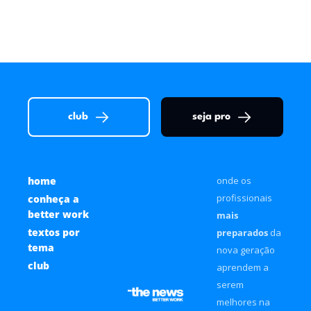
sem hype e com exemplos práticos
Digo Lemos
club
seja pro
home
onde os 
profissionais 
conheça a 
better work
mais 
textos por 
preparados
 da 
tema
nova geração 
club
aprendem a 
serem 
melhores na 