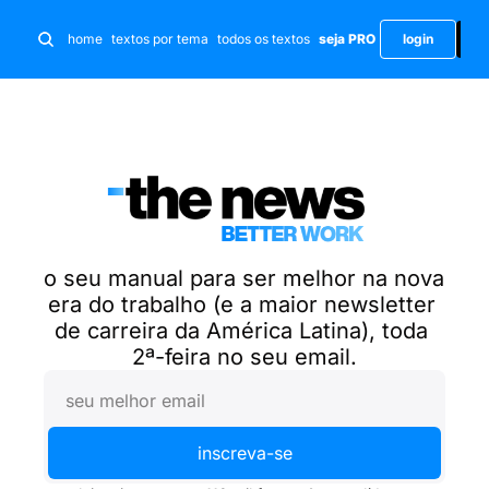
i
home
textos por tema
todos os textos
seja PRO
login
o seu manual para ser melhor na nova 
era do trabalho (e a maior newsletter 
de carreira da América Latina), toda 
2ª-feira no seu email.
inscreva-se