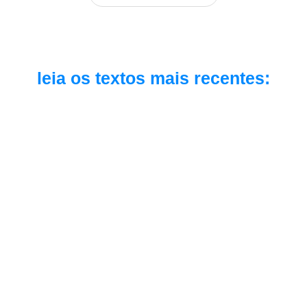
leia os textos mais recentes:
Inteligência Artificial
291: como as pessoas estão realmente 
usando IA em 2026