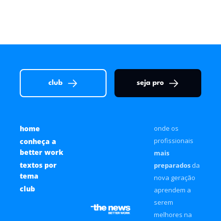
sem hype e com exemplos práticos
Digo Lemos
club
seja pro
home
onde os 
profissionais 
conheça a 
better work
mais 
textos por 
preparados
 da 
tema
nova geração 
club
aprendem a 
serem 
melhores na 